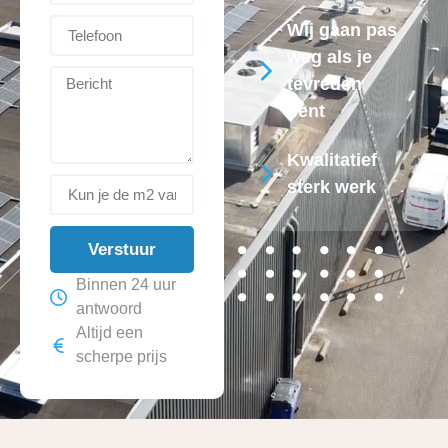
Wij gaan pas
weg als je
tevreden
bent
Kwalitatief
sterk werk
Verstuur
Binnen 24 uur
antwoord
Altijd een
scherpe prijs