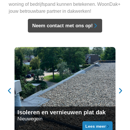
woning of bedrijfspand kunnen betekenen. WoonDak+
jouw betrouwbare partner in dakwerken!
Neem contact met ons op!
Ove
Isoleren en vernieuwen plat dak
vak
Nieuwegein
schai
Lees meer