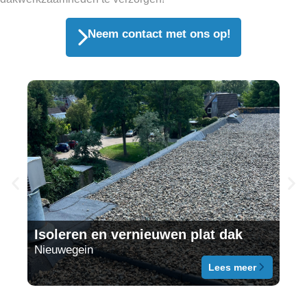
Neem contact met ons op!
Ov
Isoleren en vernieuwen plat dak
va
Nieuwegein
sch
Lees meer