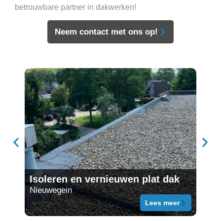
betrouwbare partner in dakwerken!
Neem contact met ons op!
Ove
Isoleren en vernieuwen plat dak
vak
Nieuwegein
schai
Lees meer