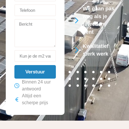
Wij gaan pas
weg als je
tevreden
bent
Kwalitatief
sterk werk
Verstuur
Binnen 24 uur
antwoord
Altijd een
scherpe prijs