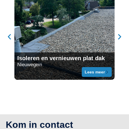
Ove
Isoleren en vernieuwen plat dak
vak
Nieuwegein
schai
Lees meer
Kom in contact