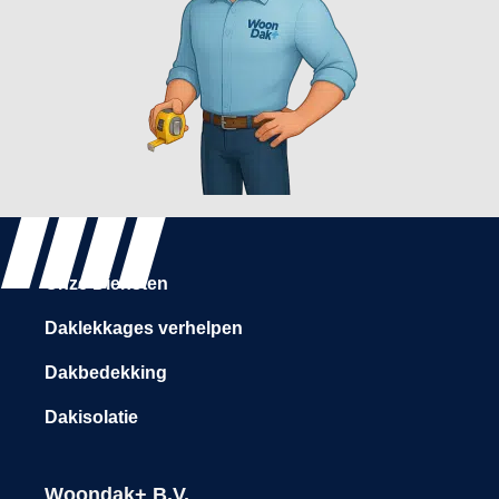
Onze Diensten
Daklekkages verhelpen
Dakbedekking
Dakisolatie
Woondak+ B.V.