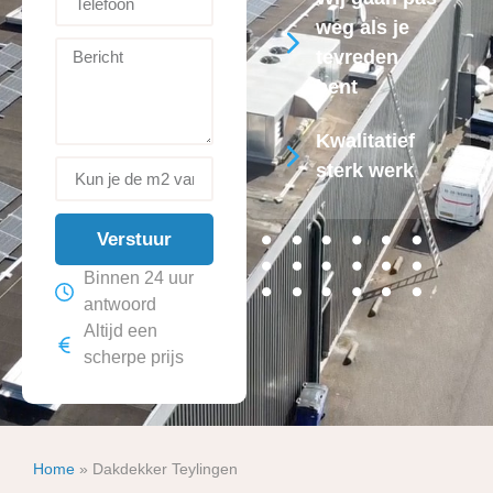
weg als je
tevreden
bent
Kwalitatief
sterk werk
Verstuur
Binnen 24 uur
antwoord
Altijd een
scherpe prijs
Home
»
Dakdekker Teylingen