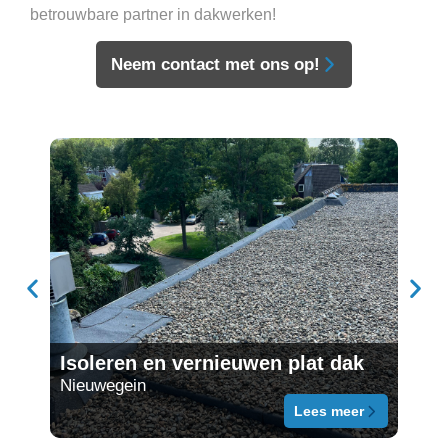
betrouwbare partner in dakwerken!
Neem contact met ons op!
Ove
Isoleren en vernieuwen plat dak
vak
Nieuwegein
schai
Lees meer