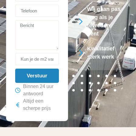
Wij gaan pas
weg als je
tevreden
bent
Kwalitatief
sterk werk
Verstuur
Binnen 24 uur
antwoord
Altijd een
scherpe prijs