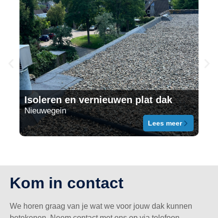
Ov
Isoleren en vernieuwen plat dak
va
Nieuwegein
sch
Lees meer
Kom in contact
We horen graag van je wat we voor jouw dak kunnen
betekenen. Neem contact met ons op via telefoon,